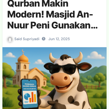
Qurban Makin
Modern! Masjid An-
Nuur Peni Gunakan
Aplikasi Qurbanku-
Said Supriyadi
Jun 12, 2025
FSM, Pantau Proses
Secara Real-Time