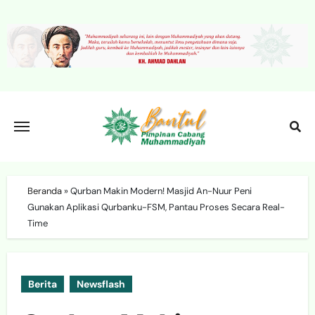
Skip
to
content
Beranda
»
Qurban Makin Modern! Masjid An-Nuur Peni
Gunakan Aplikasi Qurbanku-FSM, Pantau Proses Secara Real-
Time
Berita
Newsflash