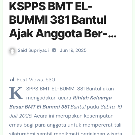
KSPPS BMT EL-
BUMMI 381 Bantul
Ajak Anggota Ber-
Rihlah ke Boyolali,
Said Supriyadi
Jun 19, 2025
Kuota Terbatas!
Post Views:
530
K
SPPS BMT EL-BUMMI 381 Bantul akan
mengadakan acara
Rihlah Keluarga
Besar BMT El Bummi 381
Bantul
pada
Sabtu, 19
Juli 2025
. Acara ini merupakan kesempatan
emas bagi para anggota untuk mempererat tali
silaturahmi sambil menikmati perjalanan wisata