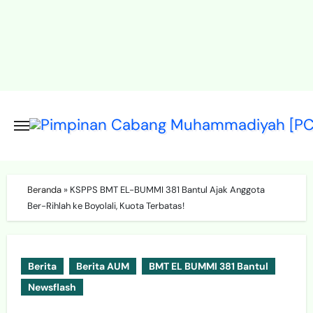
Skip
to
content
Beranda
»
KSPPS BMT EL-BUMMI 381 Bantul Ajak Anggota
Ber-Rihlah ke Boyolali, Kuota Terbatas!
Berita
Berita AUM
BMT EL BUMMI 381 Bantul
Newsflash