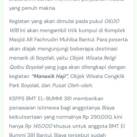
yang penuh makna.
Kegiatan yang akan dimulai pada pukul
06.00
WIB
ini akan mengambil titik kumpul di Komplek
Masjid AR Fachrudin Muhiba Bantul. Para peserta
akan diajak mengunjungi beberapa destinasi
menarik di Boyolali, yaitu
Objek Wisata Religi
Qolbu Boyolali
yang juga akan dilengkapi dengan
kegiatan
“Manasik Haji”
, Objek Wisata Cengklik
Park Boyolali, dan
Pusat Oleh-oleh
.
KSPPS BMT EL-BUMMI 381 memberikan
penawaran istimewa bagi anggotanya. Biaya
keikutsertaan yang normalnya Rp 290.000, kini
hanya
Rp 145.000
khusus untuk anggota BMT El
Bummi 381 Bantul. Biaya tersebut sudah